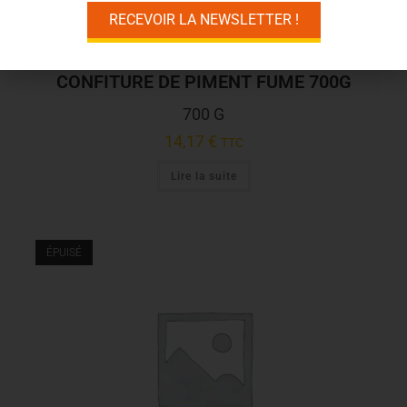
RECEVOIR LA NEWSLETTER !
Confitures
,
Épicerie Sucrée
,
Piments
CONFITURE DE PIMENT FUME 700G
700 G
14,17
€
TTC
Lire la suite
ÉPUISÉ