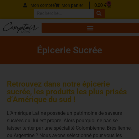
Panneau de gestion des cookies
0
0,00
€
Mon compte
Mon panier
Épicerie Sucrée
Retrouvez dans notre épicerie
sucrée, les produits les plus prisés
d’Amérique du sud !
L’Amérique Latine possède un patrimoine de saveurs
sucrées qui lui est propre. Alors pourquoi ne pas se
laisser tenter par une spécialité Colombienne, Brésilienne,
ou Argentine ? Nous avons sélectionné pour vous les