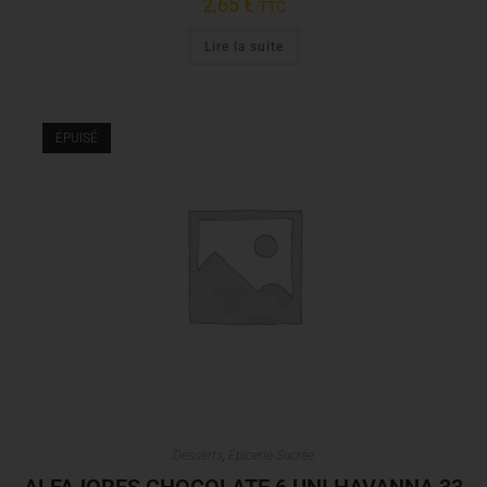
2,65
€
TTC
Lire la suite
ÉPUISÉ
Desserts
,
Épicerie Sucrée
ALFAJORES CHOCOLATE 6 UNI HAVANNA 33