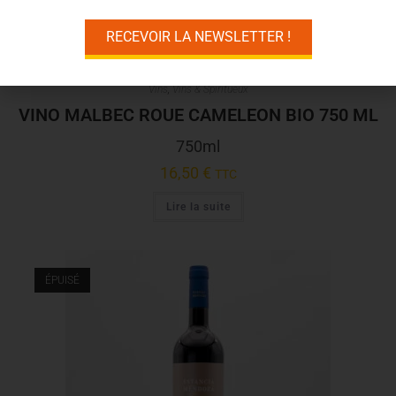
RECEVOIR LA NEWSLETTER !
Vins
,
Vins & Spiritueux
VINO MALBEC ROUE CAMELEON BIO 750 ML
750ml
16,50
€
TTC
Lire la suite
ÉPUISÉ