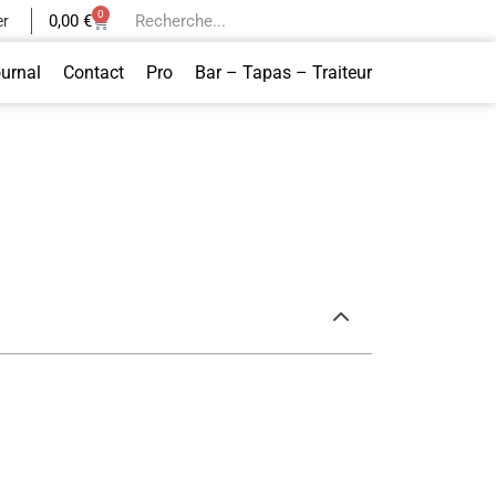
0
0,00
€
er
ournal
Contact
Pro
Bar – Tapas – Traiteur