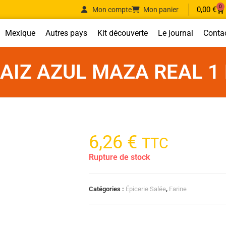
0
0,00
€
Mon compte
Mon panier
Mexique
Autres pays
Kit découverte
Le journal
Conta
AIZ AZUL MAZA REAL 1
6,26
€
TTC
Rupture de stock
Catégories :
Épicerie Salée
,
Farine