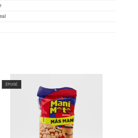
e
eal
ÉPUISÉ