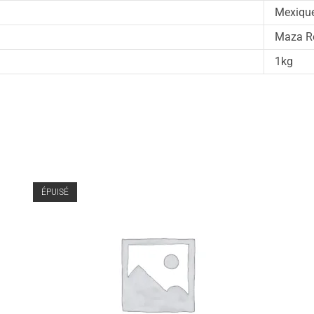
Mexiqu
Maza R
1kg
ÉPUISÉ