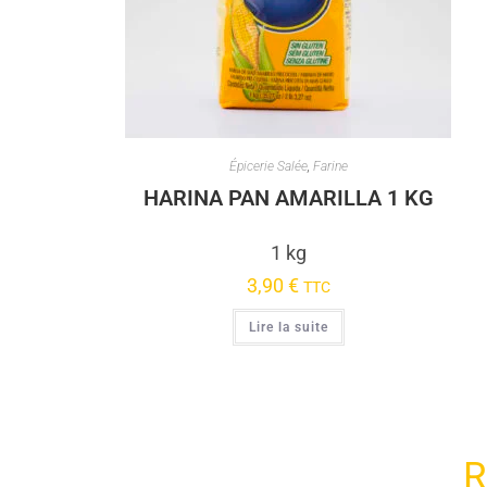
Épicerie Salée
,
Farine
HARINA PAN AMARILLA 1 KG
1 kg
3,90
€
TTC
Lire la suite
R