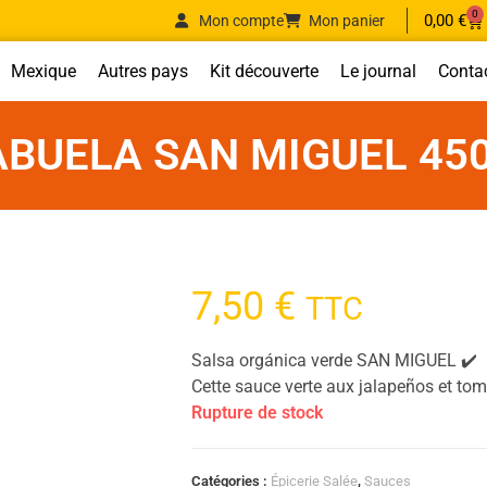
0
0,00
€
Mon compte
Mon panier
Mexique
Autres pays
Kit découverte
Le journal
Conta
ABUELA SAN MIGUEL 45
7,50
€
TTC
Salsa orgánica verde SAN MIGUEL ✔️
Cette sauce verte aux jalapeños et toma
Rupture de stock
Catégories :
Épicerie Salée
,
Sauces