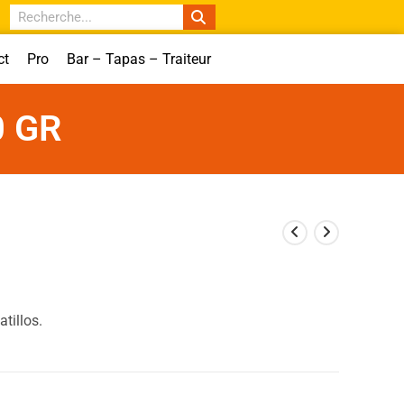
ct
Pro
Bar – Tapas – Traiteur
0 GR
tillos.