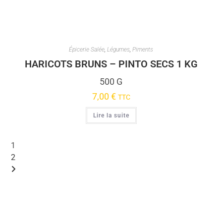
Épicerie Salée
,
Légumes
,
Piments
HARICOTS BRUNS – PINTO SECS 1 KG
500 G
7,00
€
TTC
Lire la suite
1
2