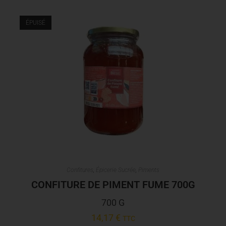
ÉPUISÉ
Confitures
,
Épicerie Sucrée
,
Piments
CONFITURE DE PIMENT FUME 700G
700 G
14,17
€
TTC