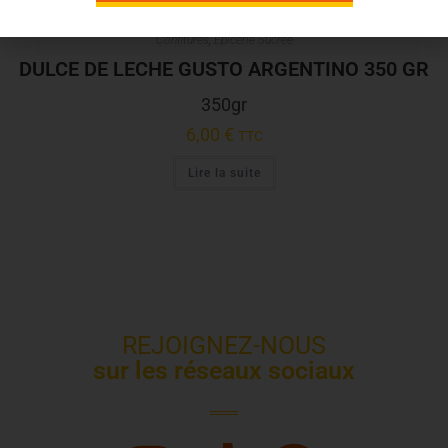
Confitures
,
Épicerie Sucrée
DULCE DE LECHE GUSTO ARGENTINO 350 GR
350gr
6,00
€
TTC
Lire la suite
REJOIGNEZ-NOUS
sur les réseaux sociaux