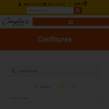
Panneau de gestion des cookies
0
0,00
€
Mon compte
Mon panier
Confitures
Filtres
Tri par défaut