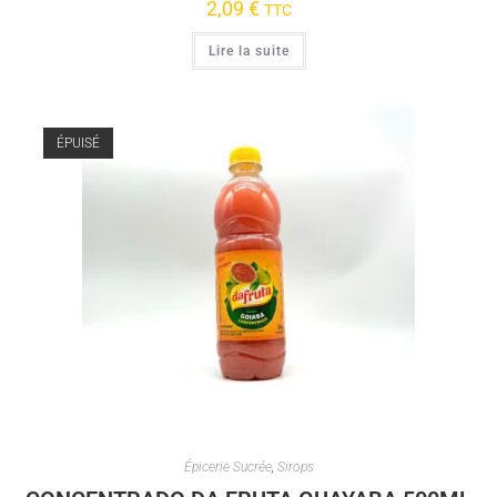
2,09
€
TTC
Lire la suite
ÉPUISÉ
Épicerie Sucrée
,
Sirops