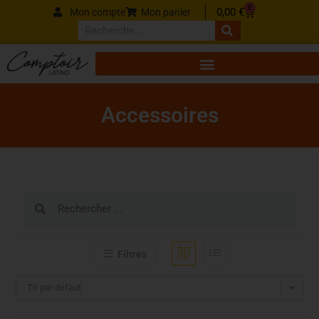
Panneau de gestion des cookies
0
0,00
€
Mon compte
Mon panier
Accessoires
Filtres
Tri par défaut