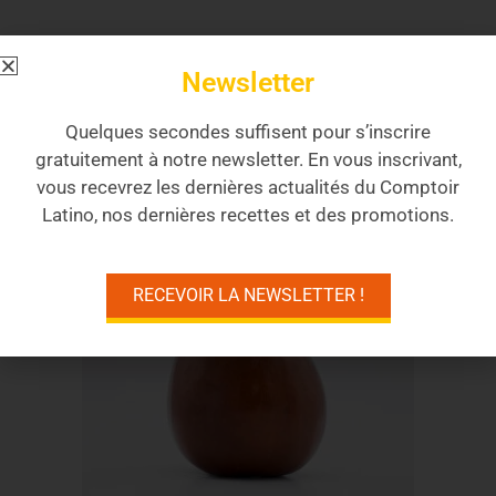
Accessoires
,
Maté & Café
CALEBASSE TIGER LINE
Newsletter
15,00
€
TTC
Quelques secondes suffisent pour s’inscrire
gratuitement à notre newsletter. En vous inscrivant,
Lire la suite
vous recevrez les dernières actualités du Comptoir
Latino, nos dernières recettes et des promotions.
ÉPUISÉ
RECEVOIR LA NEWSLETTER !